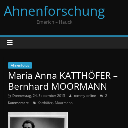
Zum
Ahnenforschung
Inhalt
springen
Emerich – Hauck
Ahnenfotos
Maria Anna KATTHÖFER –
Bernhard MOORMANN
Donnerstag, 24. September 2015
tommy-online
2
,
Kommentare
Katthöfer
Moormann