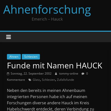
Zum
Ahnenforschung
Inhalt
springen
Emerich – Hauck
Ahnen
Schlesien
Funde mit Namen HAUCK
Sonntag, 22. September 2002
tommy-online
0
,
,
Kommentare
Glatz
Schlesien
Zufallsfunde
Neben den bereits in meinen Ahnenbaum
integrierten Personen habe ich auf meinen
Forschungen diverse andere Hauck im Kreis
Habelschwerdt entdeckt, deren Verbindung zu