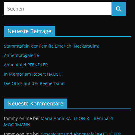
Neueste Beiträge
Stammtafeln der Familie Emerich (Neckarsulm)
Ahnenfotogalerie
Ahnentafel PFENDLER
In Memoriam Robert HAUCK
Die Ottos auf der Reeperbahn
Neueste Kommentare
tommy-online
bei
Maria Anna KATTHÖFER – Bernhard
MOORMANN
tommy-online
bei
Geschichte und Ahnentafel KATTHÖFER