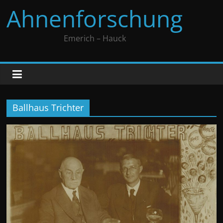
Zum
Ahnenforschung
Inhalt
springen
Emerich – Hauck
Ballhaus Trichter