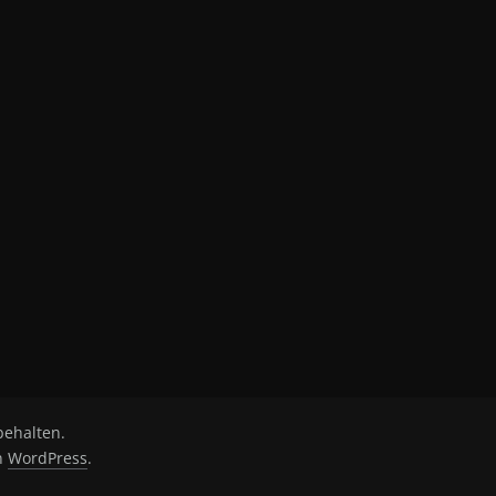
behalten.
on
WordPress
.