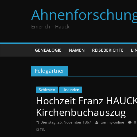
Zum
Ahnenforschun
Inhalt
springen
Emerich – Hauck
GENEALOGIE
NAMEN
REISEBERICHTE
LI
Feldgärtner
Schlesien
Urkunden
Hochzeit Franz HAUCK
Kirchenbuchauszug
Dienstag, 26. November 1867
tommy-online
0
KLEIN