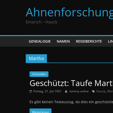
Zum
Ahnenforschun
Inhalt
springen
Emerich – Hauck
GENEALOGIE
NAMEN
REISEBERICHTE
LI
Martha
Urkunden
Geschützt: Taufe Ma
,
Freitag, 31. Juli 1931
tommy-online
Hauck
Mar
Es gibt keinen Textauszug, da dies ein geschützter
Weiterlesen