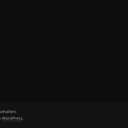
behalten.
on
WordPress
.