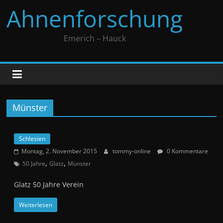
Zum
Ahnenforschung
Inhalt
springen
Emerich – Hauck
Münster
Schlesien
Montag, 2. November 2015
tommy-online
0 Kommentare
,
,
50 Jahre
Glatz
Münster
Glatz 50 Jahre Verein
Weiterlesen