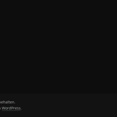
behalten.
on
WordPress
.