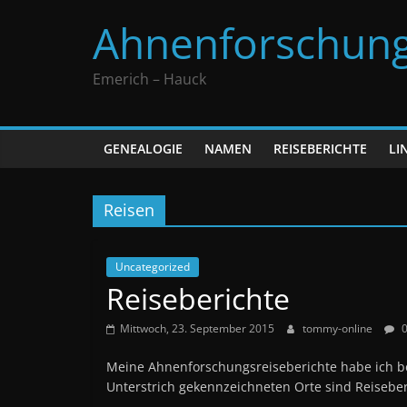
Zum
Ahnenforschun
Inhalt
springen
Emerich – Hauck
GENEALOGIE
NAMEN
REISEBERICHTE
LI
Reisen
Uncategorized
Reiseberichte
Mittwoch, 23. September 2015
tommy-online
0
Meine Ahnenforschungsreiseberichte habe ich be
Unterstrich gekennzeichneten Orte sind Reiseberi