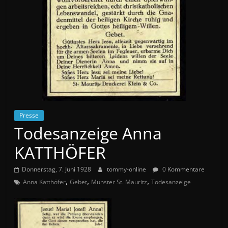
Presse
Todesanzeige Anna
KATTHÖFER
Donnerstag, 7. Juni 1928
tommy-online
0 Kommentare
,
,
,
Anna Katthöfer
Gebet
Münster St. Mauritz
Todesanzeige