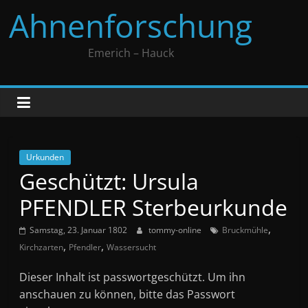
Zum
Ahnenforschung
Inhalt
springen
Emerich – Hauck
Urkunden
Geschützt: Ursula
PFENDLER Sterbeurkunde
,
Samstag, 23. Januar 1802
tommy-online
Bruckmühle
,
,
Kirchzarten
Pfendler
Wassersucht
Dieser Inhalt ist passwortgeschützt. Um ihn
anschauen zu können, bitte das Passwort